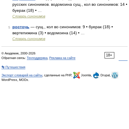
русских синонимов. водомоина сущ., кол во синонимов: 14 •
буерак (18) • …
Словарь синонимов
росточь
— сущ., кол во синонимов: 9 • буерак (18) •
5
вертепижина (3) • водомоина (14) • …
Словарь синонимов
© Академик, 2000-2026
18+
Обратная связь:
Техподдержка
,
Реклама на сайте
👣 Путешествия
Экспорт словарей на сайты
, сделанные на PHP,
Joomla,
Drupal,
WordPress, MODx.