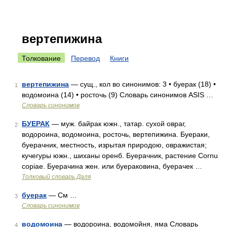
вертепижина
Толкование
Перевод
Книги
вертепижина
— сущ., кол во синонимов: 3 • буерак (18) •
1
водомоина (14) • росточь (9) Словарь синонимов ASIS …
Словарь синонимов
БУЕРАК
— муж. байрак южн., татар. сухой овраг,
2
водороина, водомоина, росточь, вертепижина. Буераки,
буерачник, местность, изрытая природою, овражистая;
кучегуры южн., шиханы оренб. Буерачник, растение Cornu
copiae. Буерачина жен. или буераковина, буерачек …
Толковый словарь Даля
буерак
— См …
3
Словарь синонимов
водомоина
— водороина, водомойня, яма Словарь
4